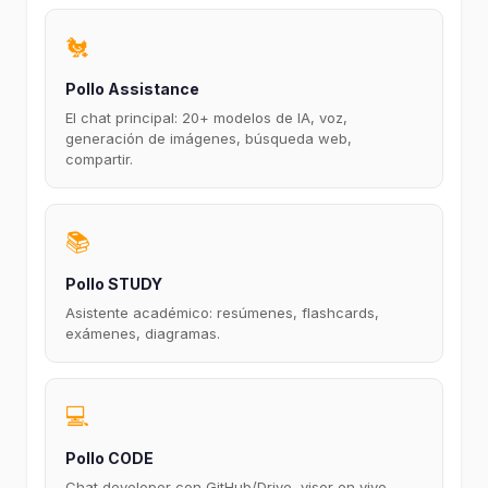
🐔
Pollo Assistance
El chat principal: 20+ modelos de IA, voz,
generación de imágenes, búsqueda web,
compartir.
📚
Pollo STUDY
Asistente académico: resúmenes, flashcards,
exámenes, diagramas.
💻
Pollo CODE
Chat developer con GitHub/Drive, visor en vivo,